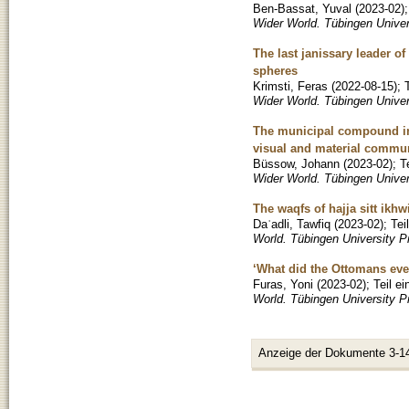
Ben-Bassat, Yuval
(
2023-02
)
Wider World. Tübingen Univer
The last janissary leader o
spheres
Krimsti, Feras
(
2022-08-15
)
;
Wider World. Tübingen Univer
The municipal compound in l
visual and material commu
Büssow, Johann
(
2023-02
)
;
T
Wider World. Tübingen Unive
The waqfs of hajja sitt ikhw
Daʿadli, Tawfiq
(
2023-02
)
;
Tei
World. Tübingen University P
‘What did the Ottomans eve
Furas, Yoni
(
2023-02
)
;
Teil e
World. Tübingen University 
Anzeige der Dokumente 3-1