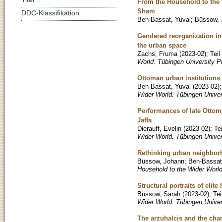
From the Household to the W
Sham
DDC-Klassifikation
Ben-Bassat, Yuval
;
Büssow, 
Gendered reorganization in 
the urban space
Zachs, Fruma
(
2023-02
)
;
Tei
World. Tübingen University P
Ottoman urban institutions
Ben-Bassat, Yuval
(
2023-02
)
Wider World. Tübingen Univer
Performances of late Ottoma
Jaffa
Dierauff, Evelin
(
2023-02
)
;
Te
Wider World. Tübingen Unive
Rethinking urban neighborh
Büssow, Johann
;
Ben-Bassat
Household to the Wider World
Structural portraits of elit
Büssow, Sarah
(
2023-02
)
;
Te
Wider World. Tübingen Univer
The arzuhalcis and the cha