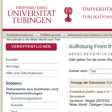
Auflistung From the Household to the Wider 
DSpace Repositorium (Manakin basiert)
Publikationsdienste
→
TOBIAS-portale
→
Dokumente aus Instituten und Pa
Household to the Wider World nach Titel
Auflistung From t
VERÖFFENTLICHEN
0-9
A
B
C
D
E
F
G
H
I
J
K
L
Kontakt
Oder geben Sie die ersten Bu
Verträge
Sortiert nach:
Hilfe und Informationen
Anzeige der Dokumente 3-1
Stöbern
Dokumente aus Instituten und
Contested public space in 
Partnereinrichtungen
Jerusalem
Erscheinungsdatum
Jacobson, Abigail
(
2023-02
)
;
Wider World. Tübingen Unive
Autoren
Titel