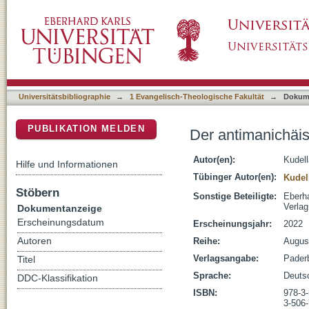
Der antimanichäische Augustin : Zeuge und 
DSpace Repositorium (Manakin basiert)
Universitätsbibliographie
→
1 Evangelisch-Theologische Fakultät
→
Dokum
PUBLIKATION MELDEN
Der antimanichäi
Autor(en):
Kudell
Hilfe und Informationen
Tübinger Autor(en):
Kudel
Stöbern
Sonstige Beteiligte:
Eberha
Verla
Dokumentanzeige
Erscheinungsdatum
Erscheinungsjahr:
2022
Autoren
Reihe:
Augus
Verlagsangabe:
Paderb
Titel
Sprache:
Deuts
DDC-Klassifikation
ISBN:
978-3
3-506