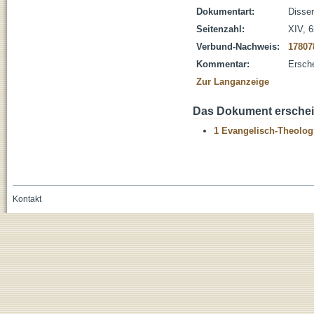
Dokumentart:
Disser
Seitenzahl:
XIV, 6
Verbund-Nachweis:
17807
Kommentar:
Ersch
Zur Langanzeige
Das Dokument erschein
1 Evangelisch-Theolog
Kontakt