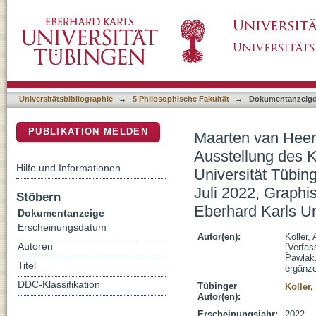
Maarten van Heemskerck & Co. Welt/Bewegen
DSpace Repositorium (Manakin basiert)
Institutes der Eberhard Karls Universität Tü
29. Juli 2022, Graphische Sammlung am Kunst
Tübingen
Universitätsbibliographie
→
5 Philosophische Fakultät
→
Dokumentanzeig
PUBLIKATION MELDEN
Maarten van Heem
Ausstellung des K
Hilfe und Informationen
Universität Tübin
Juli 2022, Graphi
Stöbern
Eberhard Karls Un
Dokumentanzeige
Erscheinungsdatum
Autor(en):
Koller,
Autoren
[Verfas
Pawlak,
Titel
ergänz
DDC-Klassifikation
Tübinger
Koller,
Autor(en):
Erscheinungsjahr:
2022