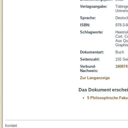
Verlagsangabe:
Tübinge
Univers
Sprache:
Deutsc
ISBN:
978-3-
Schlagworte:
Heemsk
Cort, C
Aux Qu
Graphis
Dokumentart:
Buch
Seitenzahl:
155 Sei
Verbund-
180874
Nachweis:
Zur Langanzeige
Das Dokument erschein
5 Philosophische Fakul
Kontakt