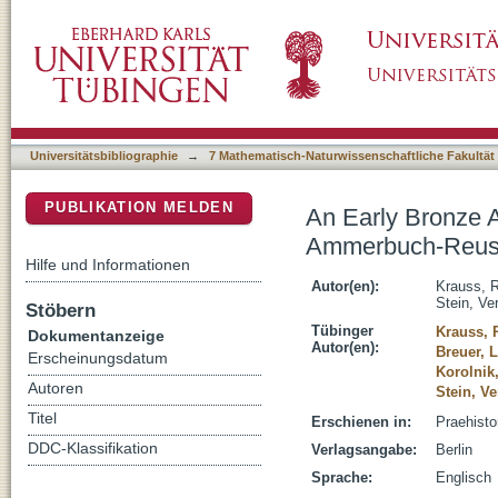
An Early Bronze Age Burial with a Golden 
DSpace Repositorium (Manakin basiert)
Germany
Universitätsbibliographie
→
7 Mathematisch-Naturwissenschaftliche Fakultät
PUBLIKATION MELDEN
An Early Bronze A
Ammerbuch-Reust
Hilfe und Informationen
Autor(en):
Krauss, 
Stein, Ve
Stöbern
Tübinger
Krauss, 
Dokumentanzeige
Autor(en):
Breuer, 
Erscheinungsdatum
Korolnik
Autoren
Stein, V
Titel
Erschienen in:
Praehisto
DDC-Klassifikation
Verlagsangabe:
Berlin
Sprache:
Englisch