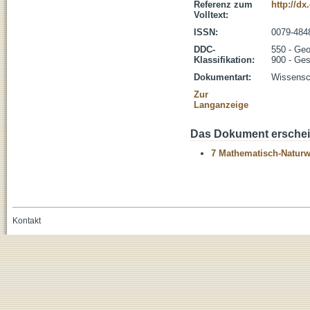
Referenz zum
http://dx
Volltext:
ISSN:
0079-484
DDC-
550 - Ge
Klassifikation:
900 - Ges
Dokumentart:
Wissensch
Zur
Langanzeige
Das Dokument erschein
7 Mathematisch-Naturwi
Kontakt