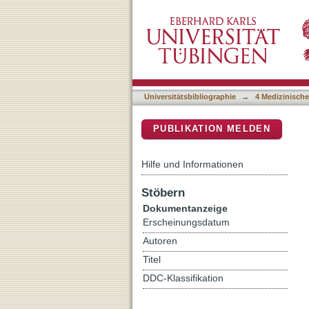
Towards the development 
DSpace Repositorium (Manakin b
Universitätsbibliographie
→
4 Medizinische
PUBLIKATION MELDEN
Hilfe und Informationen
Stöbern
Dokumentanzeige
Erscheinungsdatum
Autoren
Titel
DDC-Klassifikation