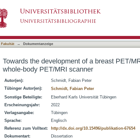
of a breast PET/MRI insert for a clinical who
asiert)
 Fakultät
→
Dokumentanzeige
Towards the development of a breast PET/MRI i
whole-body PET/MRI scanner
Autor(en):
Schmidt, Fabian Peter
Tübinger Autor(en):
Schmidt, Fabian Peter
Sonstige Beteiligte:
Eberhard Karls Universität Tübingen
Erscheinungsjahr:
2022
Verlagsangabe:
Tübingen
Sprache:
Englisch
Referenz zum Volltext:
http://dx.doi.org/10.15496/publikation-67654
Dokumentart:
Dissertation