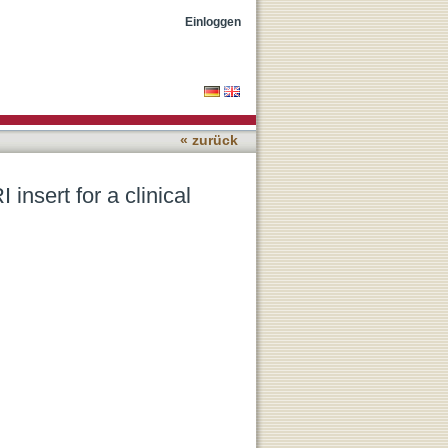
le-body PET/MRI scanner
Einloggen
« zurück
nsert for a clinical