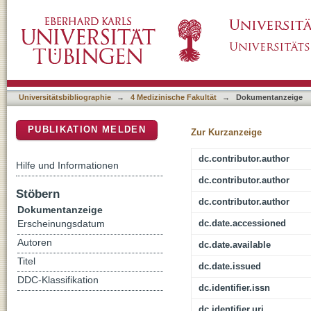
Stratifying the Presymptomatic Phase of Ge
DSpace Repositorium (Manakin basiert)
pNfH: A Longitudinal Multicentre Study
Universitätsbibliographie
→
4 Medizinische Fakultät
→
Dokumentanzeige
PUBLIKATION MELDEN
Zur Kurzanzeige
dc.contributor.author
Hilfe und Informationen
dc.contributor.author
Stöbern
dc.contributor.author
Dokumentanzeige
dc.date.accessioned
Erscheinungsdatum
Autoren
dc.date.available
Titel
dc.date.issued
DDC-Klassifikation
dc.identifier.issn
dc.identifier.uri