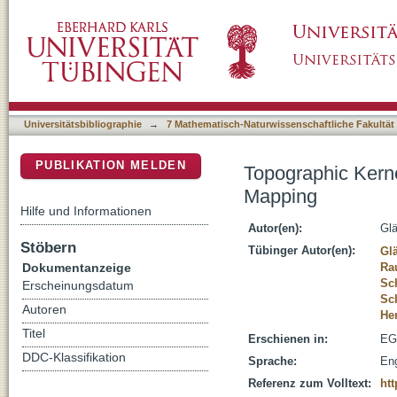
Topographic Kernels for Gaussian Process Re
DSpace Repositorium (Manakin basiert)
Universitätsbibliographie
→
7 Mathematisch-Naturwissenschaftliche Fakultät
PUBLIKATION MELDEN
Topographic Kerne
Mapping
Hilfe und Informationen
Autor(en):
Gl
Stöbern
Tübinger Autor(en):
Gl
Dokumentanzeige
Rau
Sc
Erscheinungsdatum
Sc
Autoren
He
Titel
Erschienen in:
EG
DDC-Klassifikation
Sprache:
Eng
Referenz zum Volltext:
ht