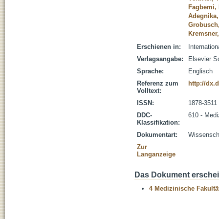
Fagbemi, 
Adegnika,
Grobusch,
Kremsner,
Erschienen in:
Internatio
Verlagsangabe:
Elsevier S
Sprache:
Englisch
Referenz zum
http://dx.
Volltext:
ISSN:
1878-3511
DDC-
610 - Medi
Klassifikation:
Dokumentart:
Wissenscha
Zur
Langanzeige
Das Dokument erschein
4 Medizinische Fakultä