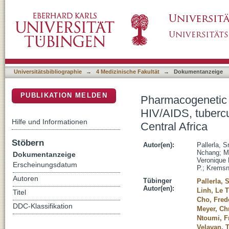
Pharmacogenetic considerations in the treatm
DSpace Repositorium (Manakin basiert)
malaria in Congolese populations of Central 
Universitätsbibliographie
→
4 Medizinische Fakultät
→
Dokumentanzeige
PUBLIKATION MELDEN
Pharmacogenetic c
HIV/AIDS, tubercu
Hilfe und Informationen
Central Africa
Stöbern
Autor(en):
Pallerla, 
Nchang
;
M
Dokumentanzeige
Veronique
Erscheinungsdatum
P.
;
Kremsne
Autoren
Tübinger
Pallerla, 
Autor(en):
Linh, Le T
Titel
Cho, Fred
DDC-Klassifikation
Meyer, Chr
Ntoumi, F
Velavan, 