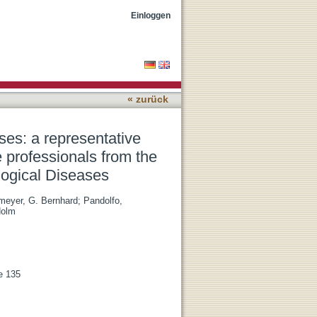
of patient representatives
Einloggen
Rare Neurological
« zurück
ases: a representative
e professionals from the
ogical Diseases
meyer, G. Bernhard
;
Pandolfo,
Holm
e 135