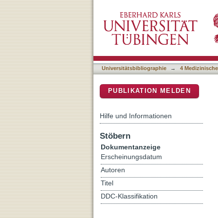
Research priorities for ra
DSpace Repositorium (Manakin b
and healthcare professio
Diseases
Universitätsbibliographie
→
4 Medizinische
PUBLIKATION MELDEN
Hilfe und Informationen
Stöbern
Dokumentanzeige
Erscheinungsdatum
Autoren
Titel
DDC-Klassifikation