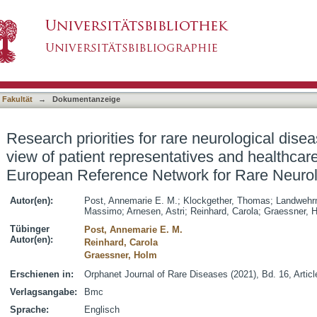
re neurological diseases: a representative view 
asiert)
nals from the European Reference Network for 
 Fakultät
→
Dokumentanzeige
Research priorities for rare neurological dise
view of patient representatives and healthcar
European Reference Network for Rare Neurol
Autor(en):
Post, Annemarie E. M.
;
Klockgether, Thomas
;
Landwehr
Massimo
;
Arnesen, Astri
;
Reinhard, Carola
;
Graessner, 
Tübinger
Post, Annemarie E. M.
Autor(en):
Reinhard, Carola
Graessner, Holm
Erschienen in:
Orphanet Journal of Rare Diseases (2021), Bd. 16, Articl
Verlagsangabe:
Bmc
Sprache:
Englisch