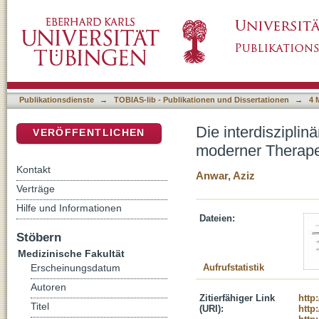
Die interdisziplinäre Hauttumorkonferenz – E
DSpace Repositorium (Manakin basiert)
Publikationsdienste
→
TOBIAS-lib - Publikationen und Dissertationen
→
4 
Die interdisziplin
VERÖFFENTLICHEN
moderner Therape
Kontakt
Anwar, Aziz
Verträge
Hilfe und Informationen
Dateien:
Stöbern
Medizinische Fakultät
Aufrufstatistik
Erscheinungsdatum
Autoren
Zitierfähiger Link
http
Titel
(URI):
http