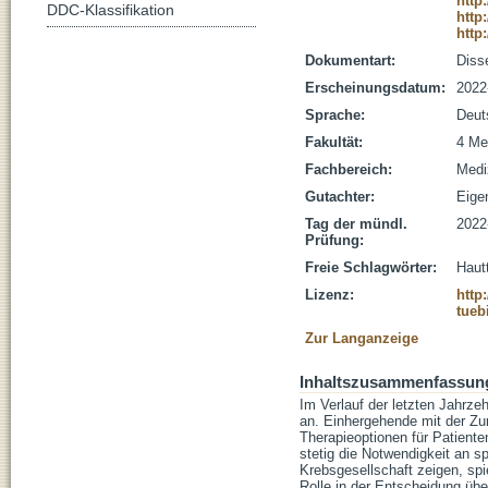
http
DDC-Klassifikation
http
http
Dokumentart:
Disse
Erscheinungsdatum:
2022
Sprache:
Deut
Fakultät:
4 Me
Fachbereich:
Medi
Gutachter:
Eigen
Tag der mündl.
2022
Prüfung:
Freie Schlagwörter:
Haut
Lizenz:
http
tueb
Zur Langanzeige
Inhaltszusammenfassun
Im Verlauf der letzten Jahrzeh
an. Einhergehende mit der Z
Therapieoptionen für Patiente
stetig die Notwendigkeit an sp
Krebsgesellschaft zeigen, spi
Rolle in der Entscheidung übe