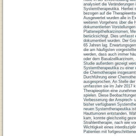
analysiert die Veränderungen 
Systemtherapeutika. Hierbei s
bezogen auf die Therapieents
Ausgewertet wurden alle in E
weiteren Vorgehens über die 
dokumentierten Vorstellungen
Plattenepithelkarzinomen, M
berücksichtigt. Dies umfasst
dokumentiert wurden. Der Groß
65 Jahren lag. Erwartungsgem
die am häufigsten vorgestell
werden, dass auch immer häuf
oder dem Basalzellkarzinom, 
Studie außerdem gezeigt wer
Systemtherapeutika zu einer 
die Chemotherapie insgesamt 
Durchführung einer Chemother
ausgesprochen. An Stelle der
umfassten sie im Jahr 2017 k
Therapieoption eine zunehmen
spielen. Diese Beobachtungen 
Verbesserung der Ansprech- u
bisher verfügbaren Systemther
neuen Systemtherapeutika ist
Hauttumoren entstanden. Wäh
kam, konnte gleichzeitig geze
Strahlentherapie, nach wie vor
Wichtigkeit eines interdiszip
Patienten mit fortgeschritten