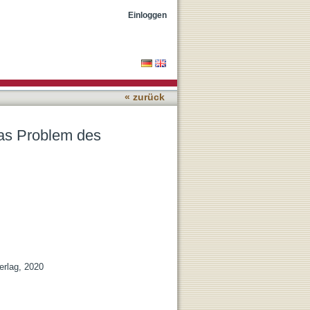
 und die Antike"
Einloggen
« zurück
as Problem des
erlag, 2020