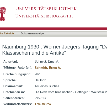
Jaegers Tagung "Das Problem des Klassischen
asiert)
he Fakultät
→
Dokumentanzeige
Naumburg 1930 : Werner Jaegers Tagung "D
Klassischen und die Antike"
Autor(en):
Schmidt, Ernst A.
Tübinger Autor(en):
Schmidt, Ernst A.
Erscheinungsjahr:
2020
Sprache:
Deutsch
Dokumentart:
Teil eines Buches
Erschienen in:
Die Rede vom Klassischen - Göttingen : Wallstein V
Seitenbereich:
295-313
Verbund-Nachweis:
1782388257