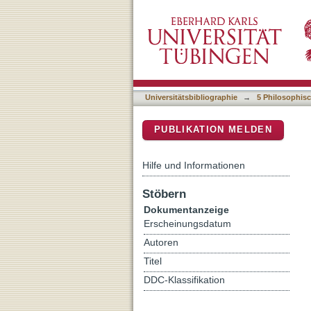
Naumburg 1930 : Werner 
DSpace Repositorium (Manakin b
Universitätsbibliographie
→
5 Philosophisc
PUBLIKATION MELDEN
Hilfe und Informationen
Stöbern
Dokumentanzeige
Erscheinungsdatum
Autoren
Titel
DDC-Klassifikation