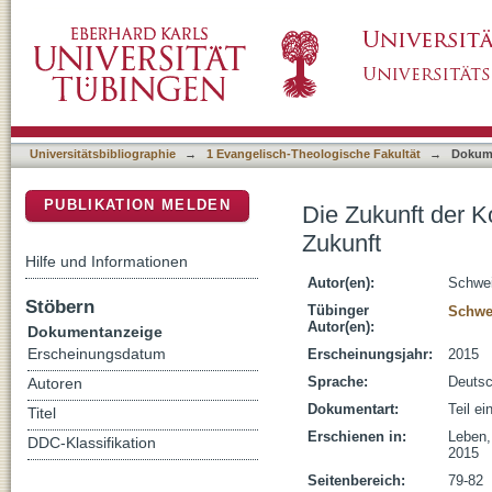
Die Zukunft der Konfirmandenarbeit und die 
DSpace Repositorium (Manakin basiert)
Universitätsbibliographie
→
1 Evangelisch-Theologische Fakultät
→
Dokum
PUBLIKATION MELDEN
Die Zukunft der K
Zukunft
Hilfe und Informationen
Autor(en):
Schwei
Stöbern
Tübinger
Schwei
Autor(en):
Dokumentanzeige
Erscheinungsdatum
Erscheinungsjahr:
2015
Sprache:
Deuts
Autoren
Dokumentart:
Teil e
Titel
Erschienen in:
Leben,
DDC-Klassifikation
2015
Seitenbereich:
79-82