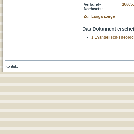
Verbund-
16665
Nachweis:
Zur Langanzeige
Das Dokument erschein
1 Evangelisch-Theolog
Kontakt