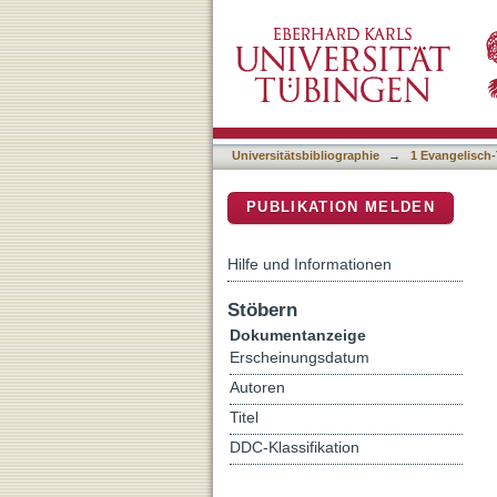
Besondere Potentiale für i
DSpace Repositorium (Manakin b
Kindertageseinrichtungen
Universitätsbibliographie
→
1 Evangelisch-
PUBLIKATION MELDEN
Hilfe und Informationen
Stöbern
Dokumentanzeige
Erscheinungsdatum
Autoren
Titel
DDC-Klassifikation