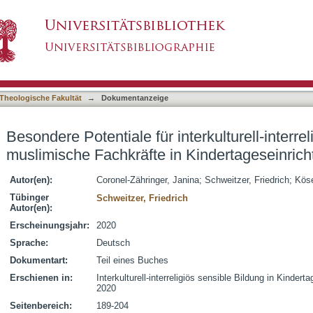
nterkulturell-interreligiös sensible Bildung? : 
asiert)
Theologische Fakultät
→
Dokumentanzeige
Besondere Potentiale für interkulturell-interre
muslimische Fachkräfte in Kindertageseinric
Autor(en):
Coronel-Zähringer, Janina
;
Schweitzer, Friedrich
;
Kös
Tübinger
Schweitzer, Friedrich
Autor(en):
Erscheinungsjahr:
2020
Sprache:
Deutsch
Dokumentart:
Teil eines Buches
Erschienen in:
Interkulturell-interreligiös sensible Bildung in Kinde
2020
Seitenbereich:
189-204