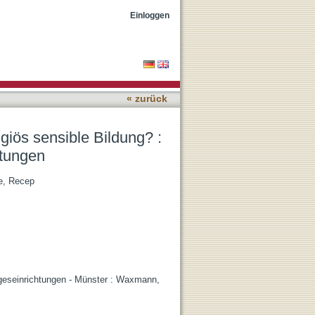
muslimische Fachkräfte in
Einloggen
« zurück
ligiös sensible Bildung? :
htungen
e, Recep
rtageseinrichtungen - Münster : Waxmann,