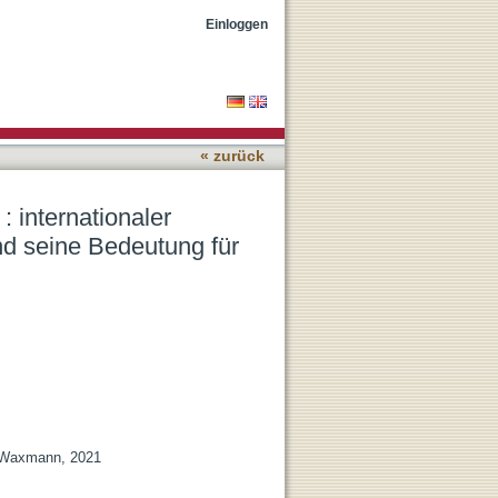
ansfer in der
Einloggen
ng in Europa
« zurück
: internationaler
nd seine Bedeutung für
 : Waxmann, 2021