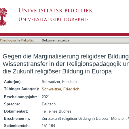
 religiöser Bildung : internationaler Wissenstr
asiert)
ine Bedeutung für die Zukunft religiöser Bildu
Theologische Fakultät
→
Dokumentanzeige
Gegen die Marginalisierung religiöser Bildung 
Wissenstransfer in der Religionspädagogik u
die Zukunft religiöser Bildung in Europa
Autor(en):
Schweitzer, Friedrich
Tübinger Autor(en):
Schweitzer, Friedrich
Erscheinungsjahr:
2021
Sprache:
Deutsch
Dokumentart:
Teil eines Buches
Erschienen in:
Zur Zukunft religiöser Bildung in Europa - Münster
Seitenbereich:
151-164