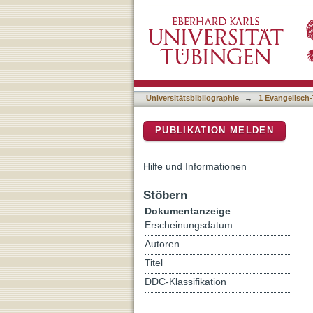
Gegen die Marginalisierung
DSpace Repositorium (Manakin b
Religionspädagogik und se
Universitätsbibliographie
→
1 Evangelisch-
PUBLIKATION MELDEN
Hilfe und Informationen
Stöbern
Dokumentanzeige
Erscheinungsdatum
Autoren
Titel
DDC-Klassifikation