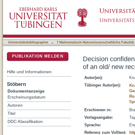
Decision confidence: EEG correlates of confi
DSpace Repositorium (Manakin basiert)
task
Universitätsbibliographie
→
7 Mathematisch-Naturwissenschaftliche Fakultät
PUBLIKATION MELDEN
Decision confiden
of an old/ new rec
Hilfe und Informationen
Autor(en):
Kr
Stöbern
Tübinger Autor(en):
Kr
Dokumentanzeige
Ger
Ro
Erscheinungsdatum
Spü
Autoren
Erschienen in:
Bra
Titel
Verlagsangabe:
Tay
DDC-Klassifikation
Sprache:
Eng
Referenz zum Volltext:
htt