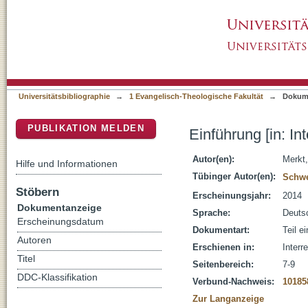
Einführung [in: Interreligiöse Kompetenz in d
DSpace Repositorium (Manakin basiert)
Universitätsbibliographie
→
1 Evangelisch-Theologische Fakultät
→
Dokum
PUBLIKATION MELDEN
Einführung [in: In
Autor(en):
Merkt,
Hilfe und Informationen
Tübinger Autor(en):
Schwe
Stöbern
Erscheinungsjahr:
2014
Dokumentanzeige
Sprache:
Deuts
Erscheinungsdatum
Dokumentart:
Teil e
Autoren
Erschienen in:
Interr
Titel
Seitenbereich:
7-9
DDC-Klassifikation
Verbund-Nachweis:
10185
Zur Langanzeige