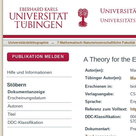
A Theory for the Emergence of Neocortical N
DSpace Repositorium (Manakin basiert)
Universitätsbibliographie
→
7 Mathematisch-Naturwissenschaftliche Fakultät
PUBLIKATION MELDEN
A Theory for the 
Autor(en):
Ma
Hilfe und Informationen
Tübinger Autor(en):
Ma
Stöbern
Erschienen in:
bio
Dokumentanzeige
Verlagsangabe:
CS
Erscheinungsdatum
Sprache:
Eng
Autoren
Referenz zum Volltext:
htt
Titel
DDC-Klassifikation:
004
570
DDC-Klassifikation
Dokumentart:
Pre