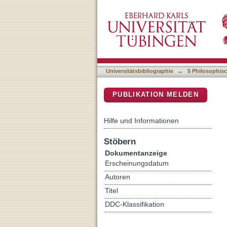
Body - state - cosmos : ra
DSpace Repositorium (Manakin b
Universitätsbibliographie
→
5 Philosophisc
PUBLIKATION MELDEN
Hilfe und Informationen
Stöbern
Dokumentanzeige
Erscheinungsdatum
Autoren
Titel
DDC-Klassifikation