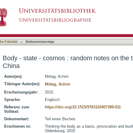
ndom notes on the thinking of the boy in China
asiert)
he Fakultät
→
Dokumentanzeige
Body - state - cosmos : random notes on the t
China
Autor(en):
Mittag, Achim
Tübinger Autor(en):
Mittag, Achim
Erscheinungsjahr:
2015
Sprache:
Englisch
Referenz zum
https://doi.org/10.1515/9783110407389-011
Volltext:
Dokumentart:
Teil eines Buches
Erschienen in:
Thinking the body as a basis, provocation and burden
Oldenbourg, 2015