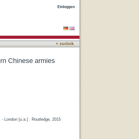
Einloggen
« zurück
ern Chinese armies
l. - London [u.a.] : Routledge, 2015