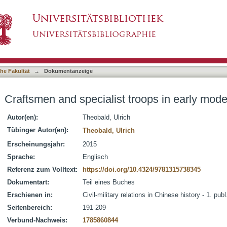
troops in early modern Chinese armies
asiert)
he Fakultät
→
Dokumentanzeige
Craftsmen and specialist troops in early mod
Autor(en):
Theobald, Ulrich
Tübinger Autor(en):
Theobald, Ulrich
Erscheinungsjahr:
2015
Sprache:
Englisch
Referenz zum Volltext:
https://doi.org/10.4324/9781315738345
Dokumentart:
Teil eines Buches
Erschienen in:
Civil-military relations in Chinese history - 1. pub
Seitenbereich:
191-209
Verbund-Nachweis:
1785860844