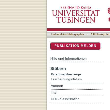
Craftsmen and specialist 
DSpace Repositorium (Manakin b
Universitätsbibliographie
→
5 Philosophisc
PUBLIKATION MELDEN
Hilfe und Informationen
Stöbern
Dokumentanzeige
Erscheinungsdatum
Autoren
Titel
DDC-Klassifikation