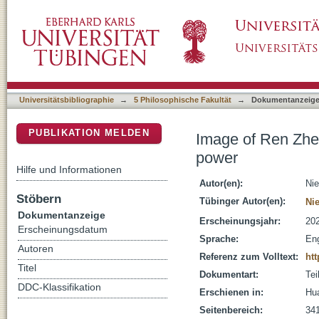
Image of Ren Zhengfei : model entrepreneur 
DSpace Repositorium (Manakin basiert)
Universitätsbibliographie
→
5 Philosophische Fakultät
→
Dokumentanzeig
PUBLIKATION MELDEN
Image of Ren Zhen
power
Hilfe und Informationen
Autor(en):
Nie
Stöbern
Tübinger Autor(en):
Ni
Dokumentanzeige
Erscheinungsjahr:
20
Erscheinungsdatum
Sprache:
Eng
Autoren
Referenz zum Volltext:
htt
Titel
Dokumentart:
Tei
DDC-Klassifikation
Erschienen in:
Hua
Seitenbereich:
34