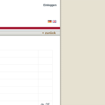
Einloggen
« zurück
de_DE