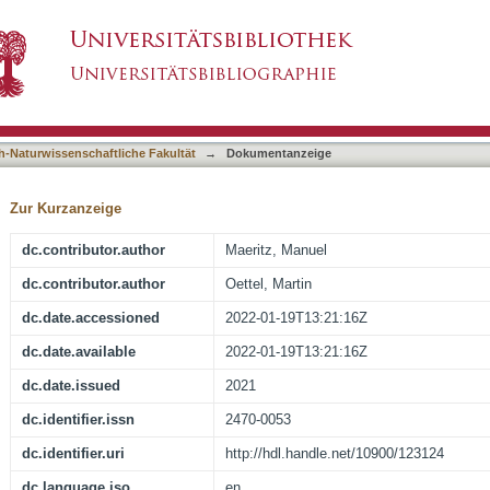
e lattice gas with density functional theory
asiert)
h-Naturwissenschaftliche Fakultät
→
Dokumentanzeige
Zur Kurzanzeige
dc.contributor.author
Maeritz, Manuel
dc.contributor.author
Oettel, Martin
dc.date.accessioned
2022-01-19T13:21:16Z
dc.date.available
2022-01-19T13:21:16Z
dc.date.issued
2021
dc.identifier.issn
2470-0053
dc.identifier.uri
http://hdl.handle.net/10900/123124
dc.language.iso
en