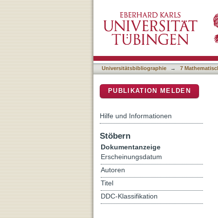
Droplet condensation in th
DSpace Repositorium (Manakin b
Universitätsbibliographie
→
7 Mathematisc
PUBLIKATION MELDEN
Hilfe und Informationen
Stöbern
Dokumentanzeige
Erscheinungsdatum
Autoren
Titel
DDC-Klassifikation