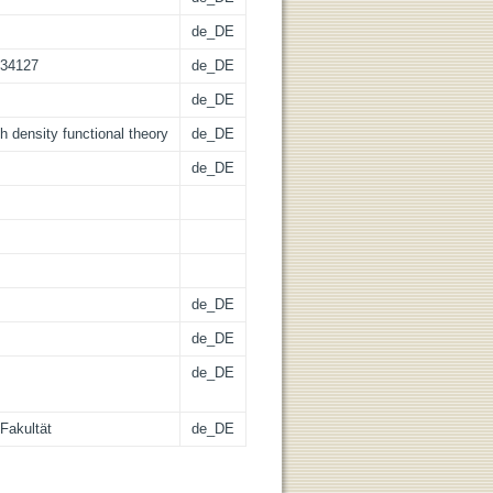
de_DE
034127
de_DE
de_DE
th density functional theory
de_DE
de_DE
de_DE
de_DE
de_DE
Fakultät
de_DE