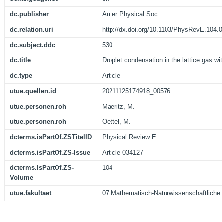
dc.publisher
Amer Physical Soc
dc.relation.uri
http://dx.doi.org/10.1103/PhysRevE.104.
dc.subject.ddc
530
dc.title
Droplet condensation in the lattice gas wi
dc.type
Article
utue.quellen.id
20211125174918_00576
utue.personen.roh
Maeritz, M.
utue.personen.roh
Oettel, M.
dcterms.isPartOf.ZSTitelID
Physical Review E
dcterms.isPartOf.ZS-Issue
Article 034127
dcterms.isPartOf.ZS-
104
Volume
utue.fakultaet
07 Mathematisch-Naturwissenschaftliche 