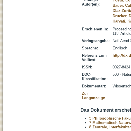
Posth, C
Autor(en):
Bauer, Ca
Díaz-Zorit
Drucker, 
Harvati, K
Erschienen in:
Proceeding
118, Artic
Verlagsangabe:
Natl Acad
Sprache:
Englisch
Referenz zum
http://dx.
Volltext:
ISSN:
0027-8424
DDC-
500 - Natu
Klassifikation:
Dokumentart:
Wissenscha
Zur
Langanzeige
Das Dokument erschein
5 Philosophische Fakul
7 Mathematisch-Naturwi
8 Zentrale, interfakult