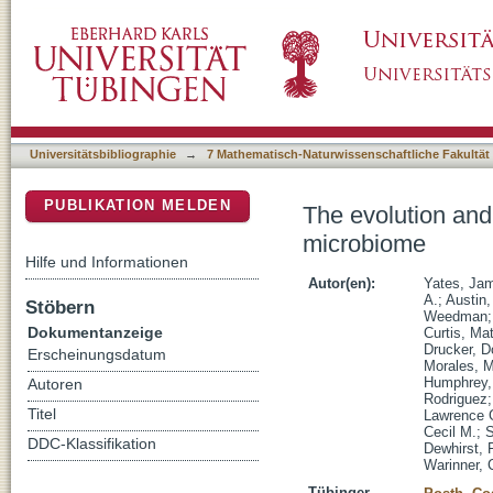
The evolution and changing ecology of the A
DSpace Repositorium (Manakin basiert)
Universitätsbibliographie
→
7 Mathematisch-Naturwissenschaftliche Fakultät
PUBLIKATION MELDEN
The evolution and
microbiome
Hilfe und Informationen
Autor(en):
Yates, Jam
A.
;
Austin,
Stöbern
Weedman
Dokumentanzeige
Curtis, Ma
Drucker, D
Erscheinungsdatum
Morales, 
Humphrey,
Autoren
Rodriguez
Titel
Lawrence 
Cecil M.
;
S
DDC-Klassifikation
Dewhirst, 
Warinner, 
Tübinger