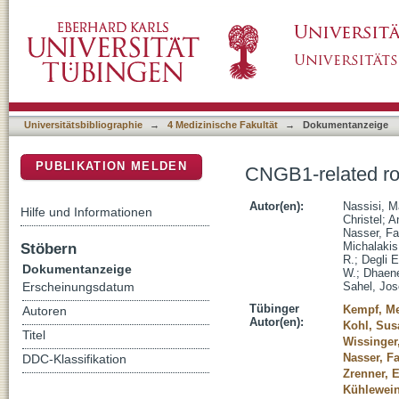
CNGB1-related rod-cone dystrophy: A mutati
DSpace Repositorium (Manakin basiert)
Universitätsbibliographie
→
4 Medizinische Fakultät
→
Dokumentanzeige
PUBLIKATION MELDEN
CNGB1-related ro
Autor(en):
Nassisi, M
Hilfe und Informationen
Christel
;
An
Nasser, Fa
Stöbern
Michalakis
R.
;
Degli 
Dokumentanzeige
W.
;
Dhaene
Sahel, Jos
Erscheinungsdatum
Tübinger
Kempf, Me
Autoren
Autor(en):
Kohl, Sus
Titel
Wissinger
Nasser, F
DDC-Klassifikation
Zrenner, 
Kühlewein