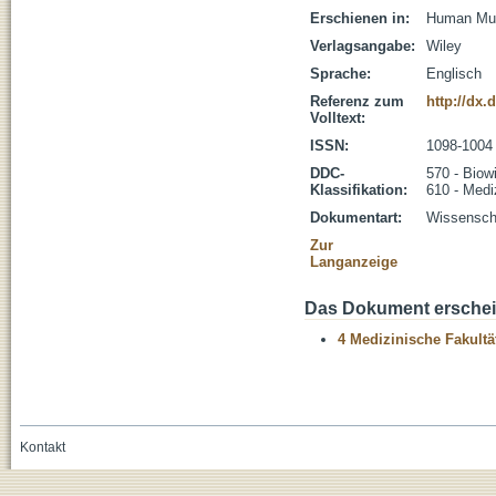
Erschienen in:
Human Muta
Verlagsangabe:
Wiley
Sprache:
Englisch
Referenz zum
http://dx
Volltext:
ISSN:
1098-1004
DDC-
570 - Biow
Klassifikation:
610 - Medi
Dokumentart:
Wissenscha
Zur
Langanzeige
Das Dokument erschein
4 Medizinische Fakultä
Kontakt