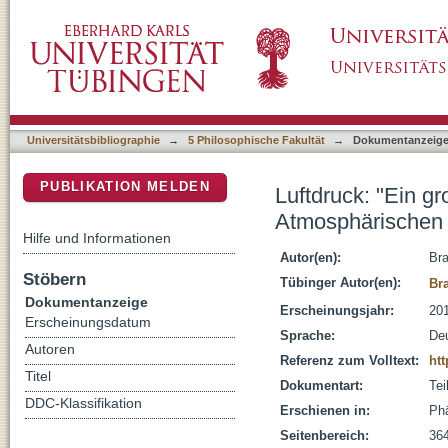
Luftdruck: "Ein großer Seufzer die Natur" : 
DSpace Repositorium (Manakin basiert)
Hülshoff
Universitätsbibliographie
→
5 Philosophische Fakultät
→
Dokumentanzeig
PUBLIKATION MELDEN
Luftdruck: "Ein gr
Atmosphärischen 
Hilfe und Informationen
Autor(en):
Bra
Stöbern
Tübinger Autor(en):
Br
Dokumentanzeige
Erscheinungsjahr:
20
Erscheinungsdatum
Sprache:
De
Autoren
Referenz zum Volltext:
htt
Titel
Dokumentart:
Tei
DDC-Klassifikation
Erschienen in:
Phä
Seitenbereich:
36