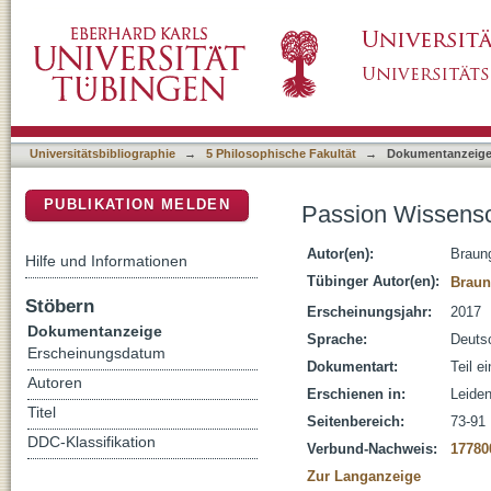
Passion Wissenschaft? Passion Begabung?
DSpace Repositorium (Manakin basiert)
Universitätsbibliographie
→
5 Philosophische Fakultät
→
Dokumentanzeig
PUBLIKATION MELDEN
Passion Wissens
Autor(en):
Braun
Hilfe und Informationen
Tübinger Autor(en):
Braun
Stöbern
Erscheinungsjahr:
2017
Dokumentanzeige
Sprache:
Deuts
Erscheinungsdatum
Dokumentart:
Teil e
Autoren
Erschienen in:
Leiden
Titel
Seitenbereich:
73-91
DDC-Klassifikation
Verbund-Nachweis:
17780
Zur Langanzeige