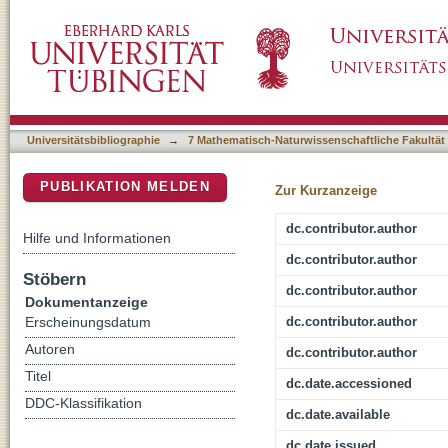
Adapting ImageNet-scale models to complex dis
DSpace Repositorium (Manakin basiert)
Universitätsbibliographie
→
7 Mathematisch-Naturwissenschaftliche Fakultät
PUBLIKATION MELDEN
Zur Kurzanzeige
dc.contributor.author
Hilfe und Informationen
dc.contributor.author
Stöbern
dc.contributor.author
Dokumentanzeige
dc.contributor.author
Erscheinungsdatum
Autoren
dc.contributor.author
Titel
dc.date.accessioned
DDC-Klassifikation
dc.date.available
dc.date.issued