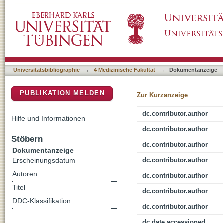
Clinical Characteristics of POC1B-Associate
DSpace Repositorium (Manakin basiert)
Novel Deep Intronic and Non-Canonical Splic
Universitätsbibliographie
→
4 Medizinische Fakultät
→
Dokumentanzeige
PUBLIKATION MELDEN
Zur Kurzanzeige
dc.contributor.author
Hilfe und Informationen
dc.contributor.author
Stöbern
dc.contributor.author
Dokumentanzeige
dc.contributor.author
Erscheinungsdatum
Autoren
dc.contributor.author
Titel
dc.contributor.author
DDC-Klassifikation
dc.contributor.author
dc.date.accessioned