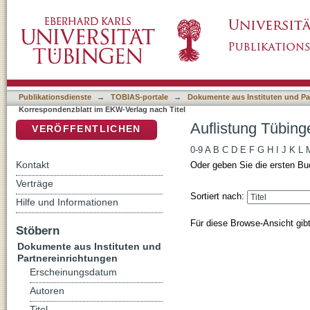
Auflistung Tübinger Korrespondenzblatt im 
DSpace Repositorium (Manakin basiert)
Publikationsdienste
→
TOBIAS-portale
→
Dokumente aus Instituten und Pa
Korrespondenzblatt im EKW-Verlag nach Titel
Auflistung Tübing
VERÖFFENTLICHEN
0-9
A
B
C
D
E
F
G
H
I
J
K
L
Kontakt
Oder geben Sie die ersten Bu
Verträge
Sortiert nach:
Hilfe und Informationen
Für diese Browse-Ansicht gib
Stöbern
Dokumente aus Instituten und
Partnereinrichtungen
Erscheinungsdatum
Autoren
Titel