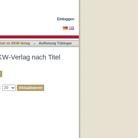
Einloggen
att im EKW-Verlag
→
Auflistung Tübinger
KW-Verlag nach Titel
e: