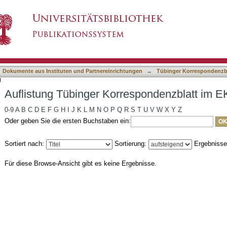
espondenzblatt im EKW-Verlag nach Titel
asiert)
Dokumente aus Instituten und Partnereinrichtungen
→
Tübinger Korrespondenzbl
l
Auflistung Tübinger Korrespondenzblatt im E
0-9
A
B
C
D
E
F
G
H
I
J
K
L
M
N
O
P
Q
R
S
T
U
V
W
X
Y
Z
Oder geben Sie die ersten Buchstaben ein:
Sortiert nach:
Sortierung:
Ergebniss
Für diese Browse-Ansicht gibt es keine Ergebnisse.