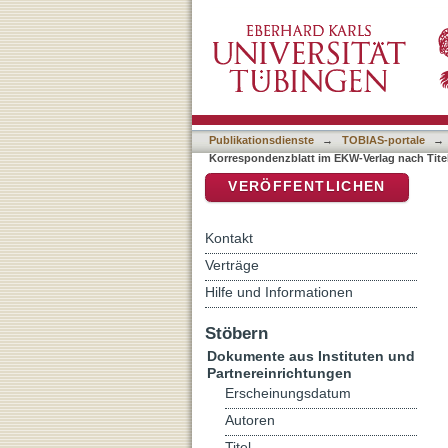
Auflistung Tübinger Korr
DSpace Repositorium (Manakin b
Publikationsdienste
→
TOBIAS-portale
→
Korrespondenzblatt im EKW-Verlag nach Tite
VERÖFFENTLICHEN
Kontakt
Verträge
Hilfe und Informationen
Stöbern
Dokumente aus Instituten und
Partnereinrichtungen
Erscheinungsdatum
Autoren
Titel