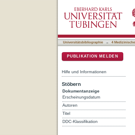
Impact of Mantle Cell Ly
DSpace Repositorium (Manakin b
High-Dose Chemotherapy
Universitätsbibliographie
→
4 Medizinische
PUBLIKATION MELDEN
Hilfe und Informationen
Stöbern
Dokumentanzeige
Erscheinungsdatum
Autoren
Titel
DDC-Klassifikation