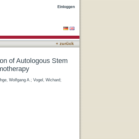
 Grafts on Outcome after
Einloggen
« zurück
on of Autologous Stem
motherapy
hge, Wolfgang A.
;
Vogel, Wichard
;