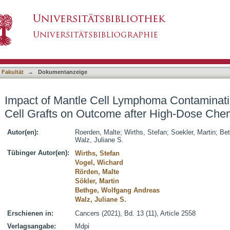
mphoma Contamination of Autologous Stem Cell
asiert)
 Fakultät
→
Dokumentanzeige
Impact of Mantle Cell Lymphoma Contaminati
Cell Grafts on Outcome after High-Dose Che
Autor(en):
Roerden, Malte
;
Wirths, Stefan
;
Soekler, Martin
;
Bet
Walz, Juliane S.
Tübinger Autor(en):
Wirths, Stefan
Vogel, Wichard
Rörden, Malte
Sökler, Martin
Bethge, Wolfgang Andreas
Walz, Juliane S.
Erschienen in:
Cancers (2021), Bd. 13 (11), Article 2558
Verlagsangabe:
Mdpi