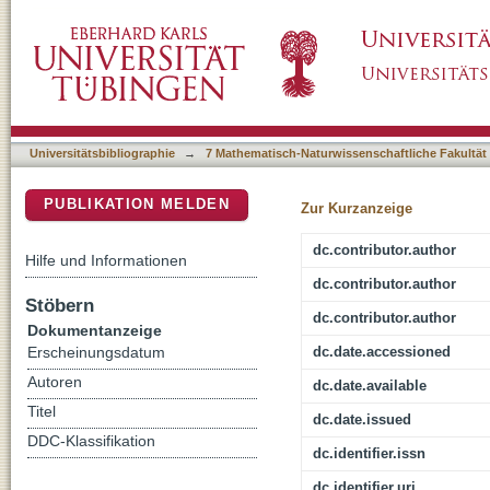
Empathic concern and personal distress depen
DSpace Repositorium (Manakin basiert)
Universitätsbibliographie
→
7 Mathematisch-Naturwissenschaftliche Fakultät
PUBLIKATION MELDEN
Zur Kurzanzeige
dc.contributor.author
Hilfe und Informationen
dc.contributor.author
Stöbern
dc.contributor.author
Dokumentanzeige
dc.date.accessioned
Erscheinungsdatum
Autoren
dc.date.available
Titel
dc.date.issued
DDC-Klassifikation
dc.identifier.issn
dc.identifier.uri