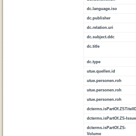
dc.language.iso
dc.publisher
dc.relation.uri
dc.subject.ddc
dc.title
dc.type
utue.quellen.id
utue.personen.roh
utue.personen.roh
utue.personen.roh
dcterms.isPartOf.ZSTitelI
dcterms.isPartOf.ZS-Issue
dcterms.isPartOf.ZS-
Volume