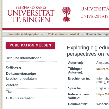
Exploring big educational learner corpora for
DSpace Repositorium (Manakin basiert)
Universitätsbibliographie
→
5 Philosophische Fakultät
→
Dokumentanzeig
PUBLIKATION MELDEN
Exploring big educ
perspectives on r
Hilfe und Informationen
Autor(en):
Alexopou
Stöbern
Tübinger
Meurers
Autor(en):
Dokumentanzeige
Erscheinungsdatum
Erschienen in:
Internat
(2015), B
Autoren
Sprache:
Englisch
Titel
Referenz zum
https://d
Volltext:
DDC-Klassifikation
Dokumentart:
Wissensch