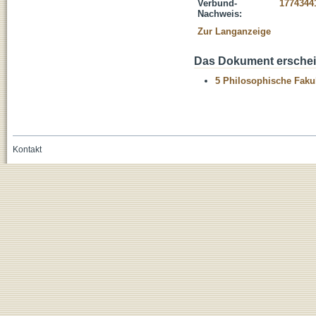
Verbund-
1774344
Nachweis:
Zur Langanzeige
Das Dokument erschein
5 Philosophische Fakul
Kontakt