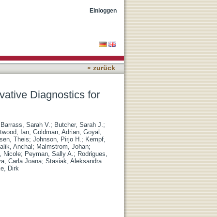
erging Pathogens
Einloggen
« zurück
ative Diagnostics for
;
Barrass, Sarah V.
;
Butcher, Sarah J.
;
twood, Ian
;
Goldman, Adrian
;
Goyal,
sen, Theis
;
Johnson, Pirjo H.
;
Kempf,
alik, Anchal
;
Malmstrom, Johan
;
 Nicole
;
Peyman, Sally A.
;
Rodrigues,
va, Carla Joana
;
Stasiak, Aleksandra
e, Dirk