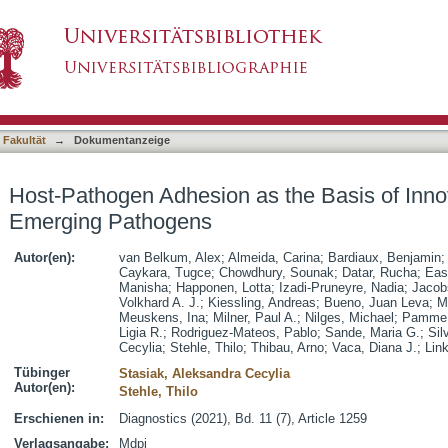
s the Basis of Innovative Diagnostics for Em
asiert)
 Fakultät
→
Dokumentanzeige
Host-Pathogen Adhesion as the Basis of Innov
Emerging Pathogens
Autor(en):
van Belkum, Alex
;
Almeida, Carina
;
Bardiaux, Benjamin
Caykara, Tugce
;
Chowdhury, Sounak
;
Datar, Rucha
;
Eas
Manisha
;
Happonen, Lotta
;
Izadi-Pruneyre, Nadia
;
Jacob
Volkhard A. J.
;
Kiessling, Andreas
;
Bueno, Juan Leva
;
M
Meuskens, Ina
;
Milner, Paul A.
;
Nilges, Michael
;
Pamme,
Ligia R.
;
Rodriguez-Mateos, Pablo
;
Sande, Maria G.
;
Sil
Cecylia
;
Stehle, Thilo
;
Thibau, Arno
;
Vaca, Diana J.
;
Link
Tübinger
Stasiak, Aleksandra Cecylia
Autor(en):
Stehle, Thilo
Erschienen in:
Diagnostics (2021), Bd. 11 (7), Article 1259
Verlagsangabe:
Mdpi