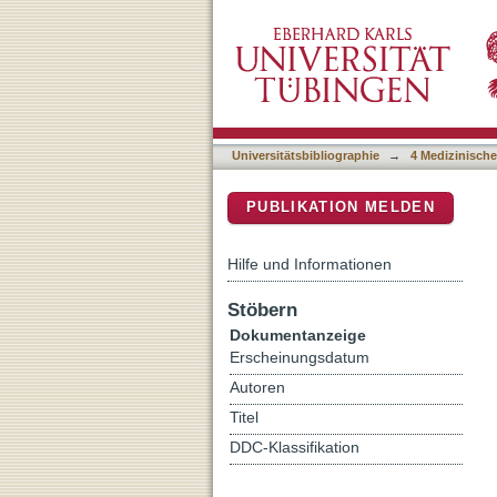
Host-Pathogen Adhesion a
DSpace Repositorium (Manakin b
Universitätsbibliographie
→
4 Medizinische
PUBLIKATION MELDEN
Hilfe und Informationen
Stöbern
Dokumentanzeige
Erscheinungsdatum
Autoren
Titel
DDC-Klassifikation