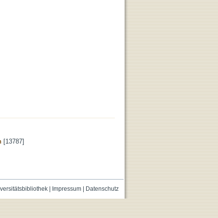
n
[13787]
versitätsbibliothek
|
Impressum
|
Datenschutz