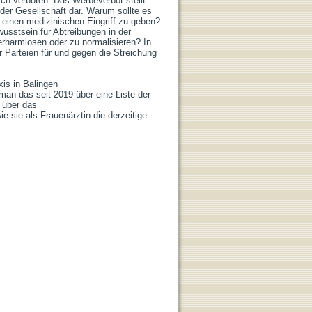
ch verboten. Das Werbeverbot stellt 
er Gesellschaft dar. Warum sollte es 
 einen medizinischen Eingriff zu geben? 
sstsein für Abtreibungen in der 
erharmlosen oder zu normalisieren? In 
Parteien für und gegen die Streichung 
is in Balingen 
n das seit 2019 über eine Liste der 
über das 
sie als Frauenärztin die derzeitige 