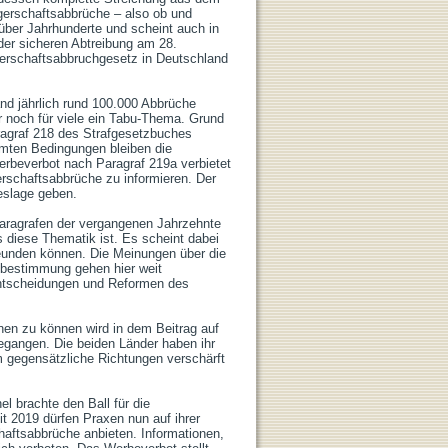
erschaftsabbrüche – also ob und 
n über Jahrhunderte und scheint auch in 
der sicheren Abtreibung am 28. 
rschaftsabbruchgesetz in Deutschland 
d jährlich rund 100.000 Abbrüche 
 noch für viele ein Tabu-Thema. Grund 
ragraf 218 des Strafgesetzbuches 
mmten Bedingungen bleiben die 
rbeverbot nach Paragraf 219a verbietet 
schaftsabbrüche zu informieren. Der 
lage geben.

aragrafen der vergangenen Jahrzehnte 
 diese Thematik ist. Es scheint dabei 
reunden können. Die Meinungen über die 
bestimmung gehen hier weit 
ntscheidungen und Reformen des 
en zu können wird in dem Beitrag auf 
gangen. Die beiden Länder haben ihr 
gegensätzliche Richtungen verschärft 
 brachte den Ball für die 
 2019 dürfen Praxen nun auf ihrer 
ftsabbrüche anbieten. Informationen, 