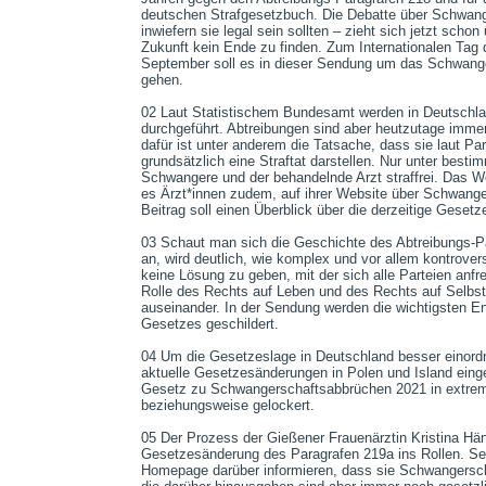
deutschen Strafgesetzbuch. Die Debatte über Schwang
inwiefern sie legal sein sollten – zieht sich jetzt scho
Zukunft kein Ende zu finden. Zum Internationalen Tag 
September soll es in dieser Sendung um das Schwange
gehen.

02 Laut Statistischem Bundesamt werden in Deutschlan
durchgeführt. Abtreibungen sind aber heutzutage immer
dafür ist unter anderem die Tatsache, dass sie laut Pa
grundsätzlich eine Straftat darstellen. Nur unter besti
Schwangere und der behandelnde Arzt straffrei. Das We
es Ärzt*innen zudem, auf ihrer Website über Schwanger
Beitrag soll einen Überblick über die derzeitige Gesetzes
03 Schaut man sich die Geschichte des Abtreibungs-P
an, wird deutlich, wie komplex und vor allem kontrovers
keine Lösung zu geben, mit der sich alle Parteien anf
Rolle des Rechts auf Leben und des Rechts auf Selbst
auseinander. In der Sendung werden die wichtigsten E
Gesetzes geschildert.

04 Um die Gesetzeslage in Deutschland besser einordn
aktuelle Gesetzesänderungen in Polen und Island einge
Gesetz zu Schwangerschaftsabbrüchen 2021 in extrem 
beziehungsweise gelockert.

05 Der Prozess der Gießener Frauenärztin Kristina Hänel
Gesetzesänderung des Paragrafen 219a ins Rollen. Seit
Homepage darüber informieren, dass sie Schwangerscha