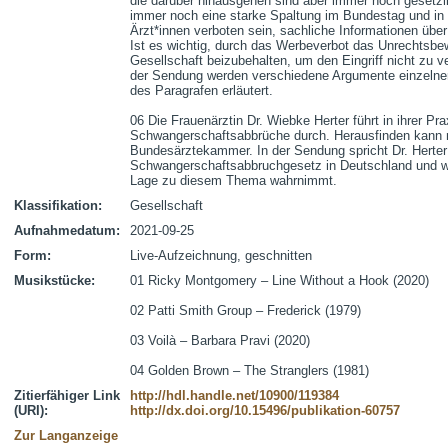
die darüber hinausgehen sind aber immer noch gesetzli
immer noch eine starke Spaltung im Bundestag und in d
Ärzt*innen verboten sein, sachliche Informationen über
Ist es wichtig, durch das Werbeverbot das Unrechtsbewu
Gesellschaft beizubehalten, um den Eingriff nicht zu v
der Sendung werden verschiedene Argumente einzelner 
des Paragrafen erläutert.

06 Die Frauenärztin Dr. Wiebke Herter führt in ihrer Prax
Schwangerschaftsabbrüche durch. Herausfinden kann ma
Bundesärztekammer. In der Sendung spricht Dr. Herter 
Schwangerschaftsabbruchgesetz in Deutschland und wie 
Lage zu diesem Thema wahrnimmt.
Klassifikation:
Gesellschaft
Aufnahmedatum:
2021-09-25
Form:
Live-Aufzeichnung, geschnitten
Musikstücke:
01 Ricky Montgomery – Line Without a Hook (2020)

02 Patti Smith Group – Frederick (1979)

03 Voilà – Barbara Pravi (2020)

04 Golden Brown – The Stranglers (1981)
Zitierfähiger Link
http://hdl.handle.net/10900/119384
(URI):
http://dx.doi.org/10.15496/publikation-60757
Zur Langanzeige