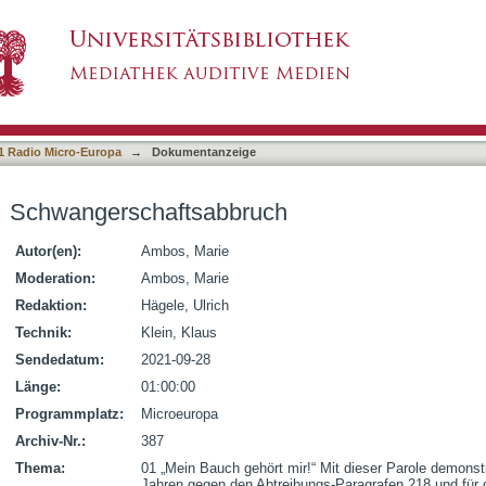
h
1 Radio Micro-Europa
→
Dokumentanzeige
Schwangerschaftsabbruch
Autor(en):
Ambos, Marie
Moderation:
Ambos, Marie
Redaktion:
Hägele, Ulrich
Technik:
Klein, Klaus
Sendedatum:
2021-09-28
Länge:
01:00:00
Programmplatz:
Microeuropa
Archiv-Nr.:
387
Thema:
01 „Mein Bauch gehört mir!“ Mit dieser Parole demonst
Jahren gegen den Abtreibungs-Paragrafen 218 und für 