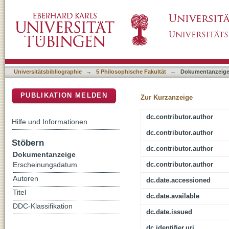
Scientific visualization for the Digital Huma
DSpace Repositorium (Manakin basiert)
Universitätsbibliographie
→
5 Philosophische Fakultät
→
Dokumentanzeig
PUBLIKATION MELDEN
Zur Kurzanzeige
dc.contributor.author
Hilfe und Informationen
dc.contributor.author
Stöbern
dc.contributor.author
Dokumentanzeige
dc.contributor.author
Erscheinungsdatum
Autoren
dc.date.accessioned
Titel
dc.date.available
DDC-Klassifikation
dc.date.issued
dc.identifier.uri