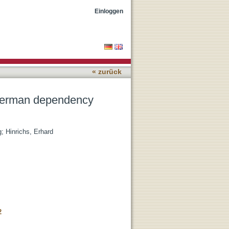
using topological fields
Einloggen
« zurück
 German dependency
g
;
Hinrichs, Erhard
2