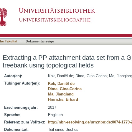
t data set from a German dependency treebank 
asiert)
he Fakultät
→
Dokumentanzeige
Extracting a PP attachment data set from a
treebank using topological fields
Autor(en):
Kok, Daniël de
;
Dima, Gina-Corina
;
Ma, Jianqian
Tübinger Autor(en):
Kok, Daniël de
Dima, Gina-Corina
Ma, Jianqiang
Hinrichs, Erhard
Erscheinungsjahr:
2017
Sprache:
Englisch
Referenz zum Volltext:
http://nbn-resolving.de/urn:nbn:de:0074-1779-
Dokumentart:
Teil eines Buches