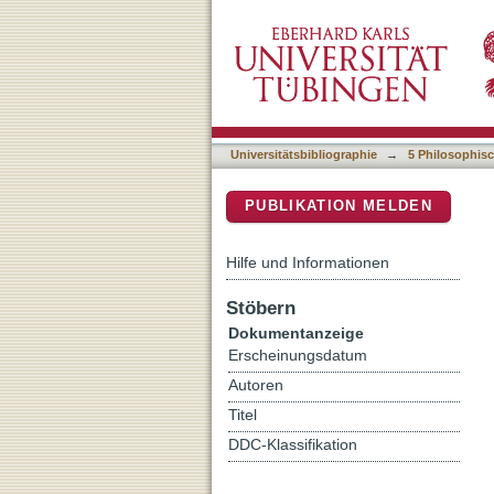
Extracting a PP attachmen
DSpace Repositorium (Manakin b
Universitätsbibliographie
→
5 Philosophisc
PUBLIKATION MELDEN
Hilfe und Informationen
Stöbern
Dokumentanzeige
Erscheinungsdatum
Autoren
Titel
DDC-Klassifikation