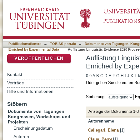
Auflistung Linguistic Evidence 2020 Proceed
DSpace Repositorium (Manakin basiert)
Data nach Autor
Publikationsdienste
→
TOBIAS-portale
→
Dokumente von Tagungen, Kongr
Enriched by Experimental Data
→
Auflistung Linguistic Evidence 2020 Procee
Auflistung Lingui
VERÖFFENTLICHEN
Enriched by Expe
Kontakt
0-9
A
B
C
D
E
F
G
H
I
J
K
L
Verträge
Oder geben Sie die ersten Bu
Hilfe und Informationen
Sortierung:
Er
Stöbern
Dokumente von Tagungen,
Anzeige der Dokumente 1-3
Kongressen, Workshops und
Autorenname
Projekten
Erscheinungsdatum
Callegari, Elena
[1]
Autoren
Claus, Berry
[1]