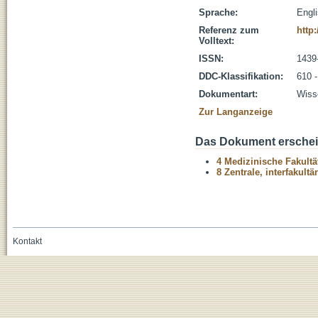
Sprache:
Engl
Referenz zum
http
Volltext:
ISSN:
1439
DDC-Klassifikation:
610 
Dokumentart:
Wisse
Zur Langanzeige
Das Dokument erschein
4 Medizinische Fakultä
8 Zentrale, interfakult
Kontakt