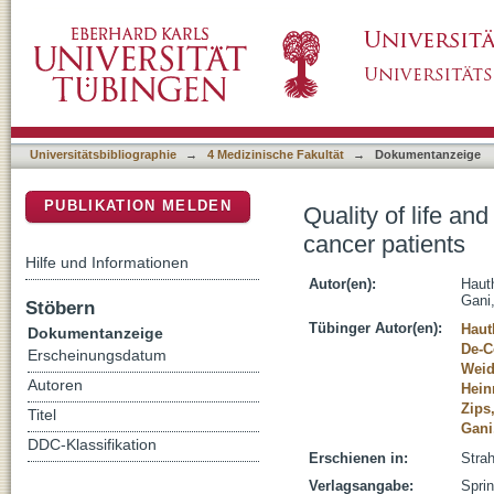
Quality of life and fatigue before and after r
DSpace Repositorium (Manakin basiert)
Universitätsbibliographie
→
4 Medizinische Fakultät
→
Dokumentanzeige
PUBLIKATION MELDEN
Quality of life an
cancer patients
Hilfe und Informationen
Autor(en):
Haut
Gani
Stöbern
Tübinger Autor(en):
Haut
Dokumentanzeige
De-C
Erscheinungsdatum
Weid
Autoren
Hein
Zips
Titel
Gani
DDC-Klassifikation
Erschienen in:
Strah
Verlagsangabe:
Sprin