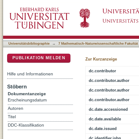
Aus der Tiefenzeit : die paläontologische S
DSpace Repositorium (Manakin basiert)
Universitätsbibliographie
→
7 Mathematisch-Naturwissenschaftliche Fakultät
PUBLIKATION MELDEN
Zur Kurzanzeige
dc.contributor
Hilfe und Informationen
dc.contributor.author
Stöbern
dc.contributor.author
Dokumentanzeige
dc.contributor.author
Erscheinungsdatum
Autoren
dc.date.accessioned
Titel
dc.date.available
DDC-Klassifikation
dc.date.issued
dc.identifier.isbn