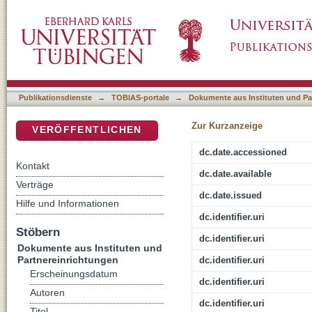
Jahrbuch der polizeilichen Kriminalstatistik 
DSpace Repositorium (Manakin basiert)
Publikationsdienste
→
TOBIAS-portale
→
Dokumente aus Instituten und Pa
Zur Kurzanzeige
VERÖFFENTLICHEN
dc.date.accessioned
Kontakt
dc.date.available
Verträge
dc.date.issued
Hilfe und Informationen
dc.identifier.uri
Stöbern
dc.identifier.uri
Dokumente aus Instituten und
Partnereinrichtungen
dc.identifier.uri
Erscheinungsdatum
dc.identifier.uri
Autoren
dc.identifier.uri
Titel