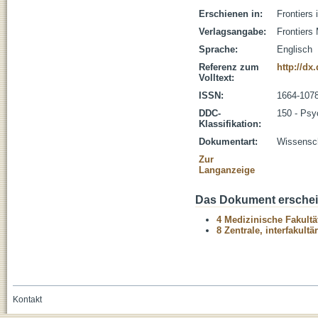
Erschienen in:
Frontiers 
Verlagsangabe:
Frontiers
Sprache:
Englisch
Referenz zum
http://dx
Volltext:
ISSN:
1664-107
DDC-
150 - Psy
Klassifikation:
Dokumentart:
Wissenscha
Zur
Langanzeige
Das Dokument erschein
4 Medizinische Fakultä
8 Zentrale, interfakult
Kontakt