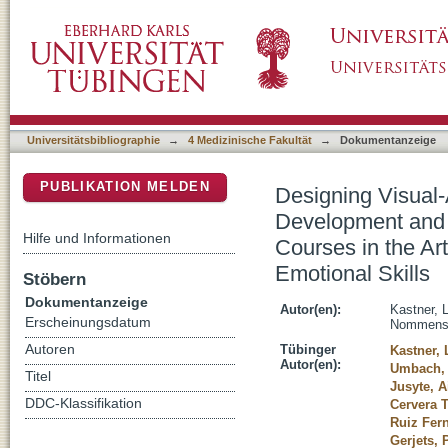
Designing Visual-Arts Education Programs fo
DSpace Repositorium (Manakin basiert)
Evaluation of (Digital) Drawing Courses in 
Socio-Emotional Skills
Universitätsbibliographie
→
4 Medizinische Fakultät
→
Dokumentanzeige
PUBLIKATION MELDEN
Designing Visual-
Development and E
Hilfe und Informationen
Courses in the A
Emotional Skills
Stöbern
Dokumentanzeige
Autor(en):
Kastner, 
Erscheinungsdatum
Nommens
Autoren
Tübinger
Kastner, 
Autor(en):
Umbach,
Titel
Jusyte, A
DDC-Klassifikation
Cervera T
Ruiz Fer
Gerjets, 