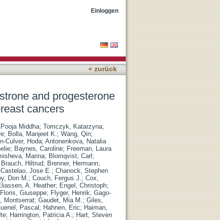
els with risk of hormone
Einloggen
« zurück
strone and progesterone
breast cancers
 Pooja Middha
;
Tomczyk, Katarzyna
;
re
;
Bolla, Manjeet K.
;
Wang, Qin
;
n-Culver, Hoda
;
Antonenkova, Natalia
elie
;
Baynes, Caroline
;
Freeman, Laura
misheva, Marina
;
Blomqvist, Carl
;
;
Brauch, Hiltrud
;
Brenner, Hermann
;
;
Castelao, Jose E.
;
Chanock, Stephen
oy, Don M.
;
Couch, Fergus J.
;
Cox,
liassen, A. Heather
;
Engel, Christoph
;
Floris, Giuseppe
;
Flyger, Henrik
;
Gago-
, Montserrat
;
Gaudet, Mia M.
;
Giles,
uenel, Pascal
;
Hahnen, Eric
;
Haiman,
te
;
Harrington, Patricia A.
;
Hart, Steven