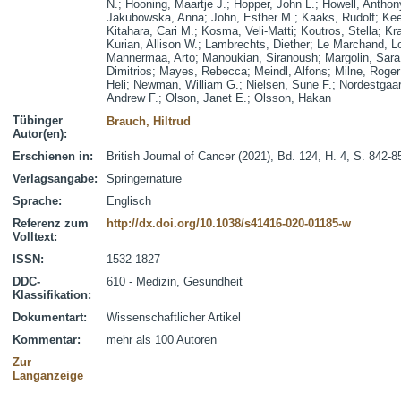
N.
;
Hooning, Maartje J.
;
Hopper, John L.
;
Howell, Anthon
Jakubowska, Anna
;
John, Esther M.
;
Kaaks, Rudolf
;
Ke
Kitahara, Cari M.
;
Kosma, Veli-Matti
;
Koutros, Stella
;
Kra
Kurian, Allison W.
;
Lambrechts, Diether
;
Le Marchand, L
Mannermaa, Arto
;
Manoukian, Siranoush
;
Margolin, Sara
Dimitrios
;
Mayes, Rebecca
;
Meindl, Alfons
;
Milne, Roger
Heli
;
Newman, William G.
;
Nielsen, Sune F.
;
Nordestgaar
Andrew F.
;
Olson, Janet E.
;
Olsson, Hakan
Tübinger
Brauch, Hiltrud
Autor(en):
Erschienen in:
British Journal of Cancer (2021), Bd. 124, H. 4, S. 842-8
Verlagsangabe:
Springernature
Sprache:
Englisch
Referenz zum
http://dx.doi.org/10.1038/s41416-020-01185-w
Volltext:
ISSN:
1532-1827
DDC-
610 - Medizin, Gesundheit
Klassifikation:
Dokumentart:
Wissenschaftlicher Artikel
Kommentar:
mehr als 100 Autoren
Zur
Langanzeige