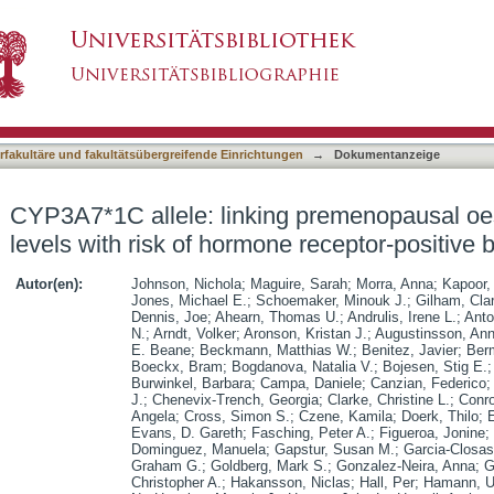
g premenopausal oestrone and progesterone lev
asiert)
ancers
terfakultäre und fakultätsübergreifende Einrichtungen
→
Dokumentanzeige
CYP3A7*1C allele: linking premenopausal oe
levels with risk of hormone receptor-positive 
Autor(en):
Johnson, Nichola
;
Maguire, Sarah
;
Morra, Anna
;
Kapoor,
Jones, Michael E.
;
Schoemaker, Minouk J.
;
Gilham, Cla
Dennis, Joe
;
Ahearn, Thomas U.
;
Andrulis, Irene L.
;
Anto
N.
;
Arndt, Volker
;
Aronson, Kristan J.
;
Augustinsson, Ann
E. Beane
;
Beckmann, Matthias W.
;
Benitez, Javier
;
Ber
Boeckx, Bram
;
Bogdanova, Natalia V.
;
Bojesen, Stig E.
Burwinkel, Barbara
;
Campa, Daniele
;
Canzian, Federico
J.
;
Chenevix-Trench, Georgia
;
Clarke, Christine L.
;
Conr
Angela
;
Cross, Simon S.
;
Czene, Kamila
;
Doerk, Thilo
;
E
Evans, D. Gareth
;
Fasching, Peter A.
;
Figueroa, Jonine
;
Dominguez, Manuela
;
Gapstur, Susan M.
;
Garcia-Closas
Graham G.
;
Goldberg, Mark S.
;
Gonzalez-Neira, Anna
;
G
Christopher A.
;
Hakansson, Niclas
;
Hall, Per
;
Hamann, U