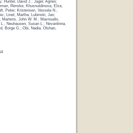
y
;
Hunter, David J.
;
Jager, Agnes
;
eman, Renske
;
Khusnutdinova, Elza
;
ft, Peter
;
Kristensen, Vessela N.
;
oic
;
Linet, Martha
;
Lubinski, Jan
;
;
Martens, John W. M.
;
Mavroudis,
 L.
;
Neuhausen, Susan L.
;
Nevanlinna,
d, Borge G.
;
Obi, Nadia
;
Olshan,
54