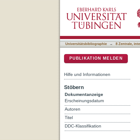
CYP3A7*1C allele: linkin
DSpace Repositorium (Manakin b
receptor-positive breast c
Universitätsbibliographie
→
8 Zentrale, in
PUBLIKATION MELDEN
Hilfe und Informationen
Stöbern
Dokumentanzeige
Erscheinungsdatum
Autoren
Titel
DDC-Klassifikation