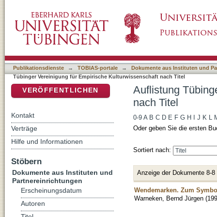
Auflistung Tübinger Vereinigung für Empirisc
DSpace Repositorium (Manakin basiert)
Publikationsdienste
→
TOBIAS-portale
→
Dokumente aus Instituten und Pa
Tübinger Vereinigung für Empirische Kulturwissenschaft nach Titel
Auflistung Tübing
VERÖFFENTLICHEN
nach Titel
Kontakt
0-9
A
B
C
D
E
F
G
H
I
J
K
L
Verträge
Oder geben Sie die ersten Bu
Hilfe und Informationen
Sortiert nach:
Stöbern
Dokumente aus Instituten und
Anzeige der Dokumente 8-8
Partnereinrichtungen
Wendemarken. Zum Symbol
Erscheinungsdatum
Warneken, Bernd Jürgen
(
19
Autoren
Titel