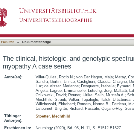
 and genotypic spectrum ofSEPN1-related myopa
asiert)
 Fakultät
→
Dokumentanzeige
The clinical, histologic, and genotypic spect
myopathy A case series
Autor(en):
Villar-Quiles, Rocio N.
;
von Der Hagen, Maja
;
Metay, Cor
Sandra
;
Bertini, Enrico
;
Castiglioni, Claudia
;
Chaigne, D
Luz
;
de Visser, Marianne
;
Desguerre, Isabelle
;
Eymard, 
Angela
;
Lagrue, Emmanuelle
;
Lutschg, Jurg
;
Malfatti, E
Orlikowski, David
;
Reuner, Ulrike
;
Salih, Mustafa A.
;
Sch
Mechthild
;
Straub, Volker
;
Topaloglu, Haluk
;
Urtizberea, 
Wilichowski, Ekkehard
;
Romero, Norma B.
;
Fardeau, Mi
Estournet, Brigitte
;
Richard, Pascale
;
Quijano-Roy, Sus
Tübinger
Stoetter, Mechthild
Autor(en):
Erschienen in:
Neurology (2020), Bd. 95, H. 11, S. E1512-E1527