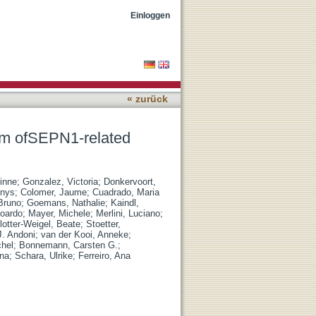
thy A case series
Einloggen
« zurück
rum ofSEPN1-related
inne
;
Gonzalez, Victoria
;
Donkervoort,
enys
;
Colomer, Jaume
;
Cuadrado, Maria
Bruno
;
Goemans, Nathalie
;
Kaindl,
doardo
;
Mayer, Michele
;
Merlini, Luciano
;
lotter-Weigel, Beate
;
Stoetter,
J. Andoni
;
van der Kooi, Anneke
;
chel
;
Bonnemann, Carsten G.
;
ana
;
Schara, Ulrike
;
Ferreiro, Ana