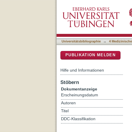
The clinical, histologic,
DSpace Repositorium (Manakin b
Universitätsbibliographie
→
4 Medizinische
PUBLIKATION MELDEN
Hilfe und Informationen
Stöbern
Dokumentanzeige
Erscheinungsdatum
Autoren
Titel
DDC-Klassifikation