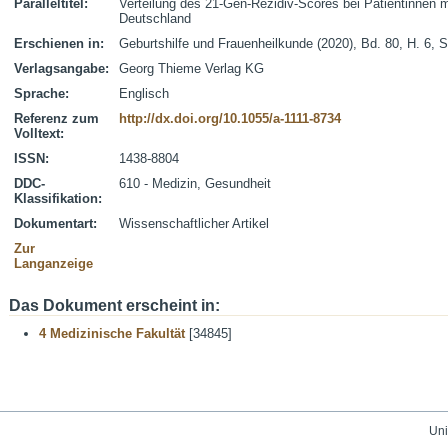
Paralleltitel:
Verteilung des 21-Gen-Rezidiv-Scores bei Patientinnen
Deutschland
Erschienen in:
Geburtshilfe und Frauenheilkunde (2020), Bd. 80, H. 6, 
Verlagsangabe:
Georg Thieme Verlag KG
Sprache:
Englisch
Referenz zum
http://dx.doi.org/10.1055/a-1111-8734
Volltext:
ISSN:
1438-8804
DDC-
610 - Medizin, Gesundheit
Klassifikation:
Dokumentart:
Wissenschaftlicher Artikel
Zur
Langanzeige
Das Dokument erscheint in:
4 Medizinische Fakultät
[34845]
Uni