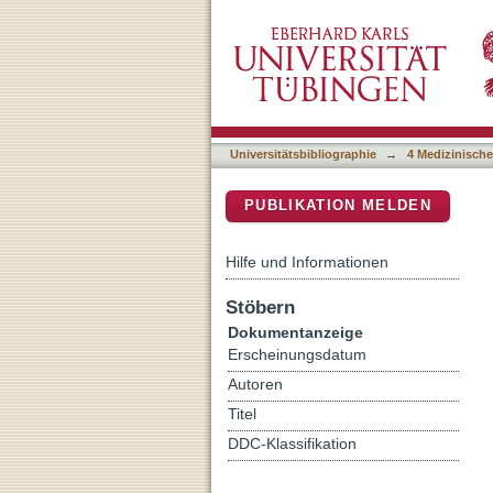
Distribution of the 21-Ge
DSpace Repositorium (Manakin b
Germany
Universitätsbibliographie
→
4 Medizinische
PUBLIKATION MELDEN
Hilfe und Informationen
Stöbern
Dokumentanzeige
Erscheinungsdatum
Autoren
Titel
DDC-Klassifikation