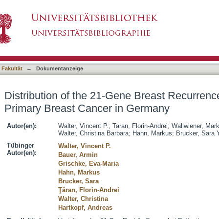
ne Breast Recurrence Score in Patients with Pr
asiert)
 Fakultät
→
Dokumentanzeige
Distribution of the 21-Gene Breast Recurrence
Primary Breast Cancer in Germany
Autor(en):
Walter, Vincent P.
;
Taran, Florin-Andrei
;
Wallwiener, Mar
Walter, Christina Barbara
;
Hahn, Markus
;
Brucker, Sara 
Tübinger
Walter, Vincent P.
Autor(en):
Bauer, Armin
Grischke, Eva-Maria
Hahn, Markus
Brucker, Sara
Ţăran, Florin-Andrei
Walter, Christina
Hartkopf, Andreas