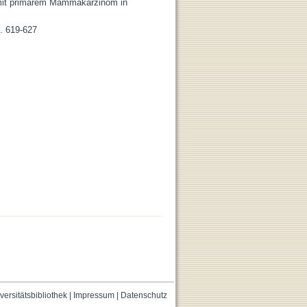
 mit primärem Mammakarzinom in
S. 619-627
versitätsbibliothek
|
Impressum
|
Datenschutz