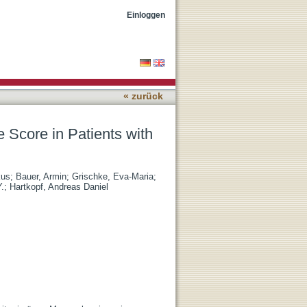
imary Breast Cancer in
Einloggen
« zurück
 Score in Patients with
kus
;
Bauer, Armin
;
Grischke, Eva-Maria
;
Y.
;
Hartkopf, Andreas Daniel