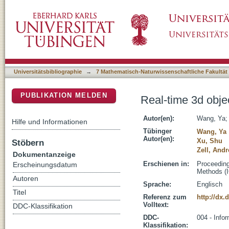
Real-time 3d object detection from point clo
DSpace Repositorium (Manakin basiert)
Universitätsbibliographie
→
7 Mathematisch-Naturwissenschaftliche Fakultät
PUBLIKATION MELDEN
Real-time 3d obje
Autor(en):
Wang, Ya
Hilfe und Informationen
Tübinger
Wang, Ya
Autor(en):
Xu, Shu
Stöbern
Zell, And
Dokumentanzeige
Erschienen in:
Proceeding
Erscheinungsdatum
Methods (I
Autoren
Sprache:
Englisch
Titel
Referenz zum
http://dx
Volltext:
DDC-Klassifikation
DDC-
004 - Infor
Klassifikation: