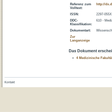
Referenz zum
http://dx.
Volltext:
ISSN:
2297-055X
DDC-
610 - Medi
Klassifikation:
Dokumentart:
Wissenscha
Zur
Langanzeige
Das Dokument erschein
4 Medizinische Fakultä
Kontakt