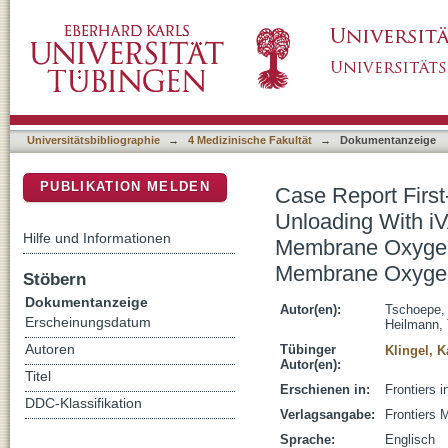
Case Report First-in-Man Method Description
DSpace Repositorium (Manakin basiert)
Veno-Arterial Extracorporeal Membrane Oxyg
Membrane Oxygenation to ECMELLA to EC-
Universitätsbibliographie
→
4 Medizinische Fakultät
→
Dokumentanzeige
PUBLIKATION MELDEN
Case Report First
Unloading With iV
Hilfe und Informationen
Membrane Oxygena
Membrane Oxygen
Stöbern
Dokumentanzeige
Autor(en):
Tschoepe,
Erscheinungsdatum
Heilmann, 
Autoren
Tübinger
Klingel, K
Autor(en):
Titel
Erschienen in:
Frontiers 
DDC-Klassifikation
Verlagsangabe:
Frontiers 
Sprache:
Englisch