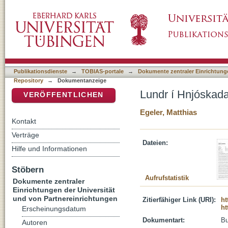
Lundr í Hnjóskadal
DSpace Repositorium (Manakin basiert)
Publikationsdienste
→
TOBIAS-portale
→
Dokumente zentraler Einrichtunge
Repository
→
Dokumentanzeige
Lundr í Hnjóskada
VERÖFFENTLICHEN
Egeler, Matthias
Kontakt
Verträge
Dateien:
Hilfe und Informationen
Stöbern
Aufrufstatistik
Dokumente zentraler
Einrichtungen der Universität
und von Partnereinrichtungen
Zitierfähiger Link (URI):
ht
ht
Erscheinungsdatum
Dokumentart:
B
Autoren