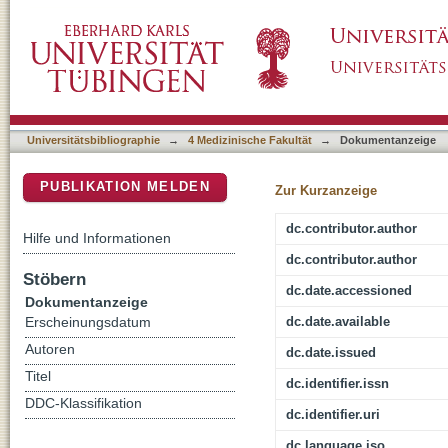
Genetic Spectrum of Syndromic and Non-Synd
DSpace Repositorium (Manakin basiert)
Universitätsbibliographie
→
4 Medizinische Fakultät
→
Dokumentanzeige
PUBLIKATION MELDEN
Zur Kurzanzeige
dc.contributor.author
Hilfe und Informationen
dc.contributor.author
Stöbern
dc.date.accessioned
Dokumentanzeige
dc.date.available
Erscheinungsdatum
Autoren
dc.date.issued
Titel
dc.identifier.issn
DDC-Klassifikation
dc.identifier.uri
dc.language.iso