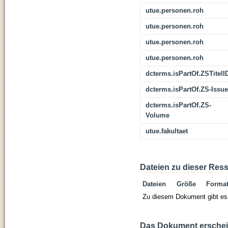
utue.personen.roh
utue.personen.roh
utue.personen.roh
utue.personen.roh
dcterms.isPartOf.ZSTitelI
dcterms.isPartOf.ZS-Issue
dcterms.isPartOf.ZS-
Volume
utue.fakultaet
Dateien zu dieser Res
Dateien
Größe
Forma
Zu diesem Dokument gibt es 
Das Dokument erschein