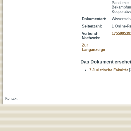
Pandemie
Bekämpfun
Kooperativ
Dokumentart:
Wissenschaf
Seitenzahl:
1 Online-R
Verbund-
175599539
Nachweis:
Zur
Langanzeige
Das Dokument erschein
3 Juristische Fakultät
[
Kontakt