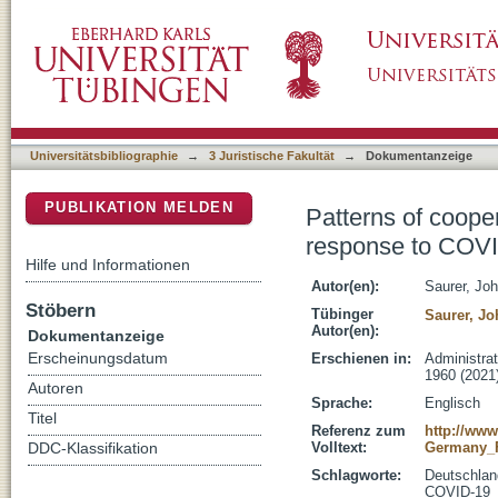
Patterns of cooperative administrative fede
DSpace Repositorium (Manakin basiert)
Universitätsbibliographie
→
3 Juristische Fakultät
→
Dokumentanzeige
PUBLIKATION MELDEN
Patterns of coope
response to COV
Hilfe und Informationen
Autor(en):
Saurer, Jo
Stöbern
Tübinger
Saurer, J
Autor(en):
Dokumentanzeige
Erscheinungsdatum
Erschienen in:
Administrat
1960 (2021)
Autoren
Sprache:
Englisch
Titel
Referenz zum
http://www
Volltext:
Germany_
DDC-Klassifikation
Schlagworte:
Deutschlan
COVID-19